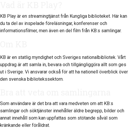
Vad är KB Play?
KB Play är en streamingtjänst från Kungliga biblioteket. Här kan
du ta del av inspelade föreläsningar, konferenser och
informationsfilmer, men även en del film från KB:s samlingar.
Om KB
KB är en statlig myndighet och Sveriges nationalbibliotek. Vårt
uppdrag är att samla in, bevara och tillgängliggöra allt som ges
ut i Sverige. Vi ansvarar också för att ha nationell överblick över
den svenska bibliotekssektorn.
Bra att veta om samlingarna
Som användare är det bra att vara medveten om att KB:s
samlingar och söktjänster innehåller äldre begrepp, bilder och
annat innehåll som kan uppfattas som stötande såväl som
kränkande eller föråldrat.